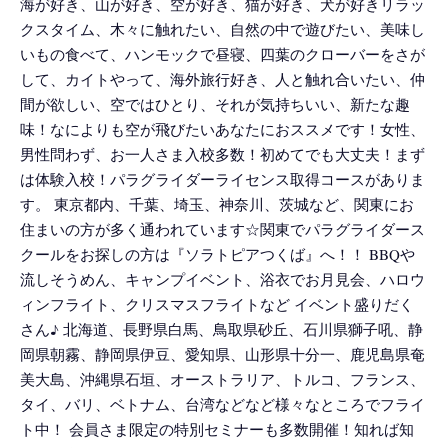
海が好き、山が好き、空が好き、猫が好き、犬が好きリラッ
クスタイム、木々に触れたい、自然の中で遊びたい、美味し
いもの食べて、ハンモックで昼寝、四葉のクローバーをさが
して、カイトやって、海外旅行好き、人と触れ合いたい、仲
間が欲しい、空ではひとり、それが気持ちいい、新たな趣
味！なによりも空が飛びたいあなたにおススメです！女性、
男性問わず、お一人さま入校多数！初めてでも大丈夫！まず
は体験入校！パラグライダーライセンス取得コースがありま
す。 東京都内、千葉、埼玉、神奈川、茨城など、関東にお
住まいの方が多く通われています☆関東でパラグライダース
クールをお探しの方は『ソラトピアつくば』へ！！ BBQや
流しそうめん、キャンプイベント、浴衣でお月見会、ハロウ
ィンフライト、クリスマスフライトなど イベント盛りだく
さん♪ 北海道、長野県白馬、鳥取県砂丘、石川県獅子吼、静
岡県朝霧、静岡県伊豆、愛知県、山形県十分一、鹿児島県奄
美大島、沖縄県石垣、オーストラリア、トルコ、フランス、
タイ、バリ、ベトナム、台湾などなど様々なところでフライ
ト中！ 会員さま限定の特別セミナーも多数開催！知れば知