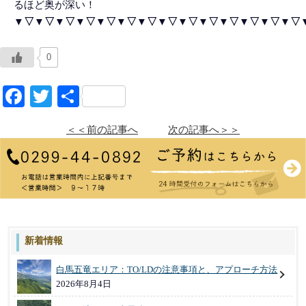
るほど奥が深い！
▼▽▼▽▼▽▼▽▼▽▼▽▼▽▼▽▼▽▼▽▼▽▼▽▼▽▼▽
0
Facebook
Twitter
共
有
＜＜前の記事へ
次の記事へ＞＞
新着情報
白馬五竜エリア：TO/LDの注意事項と、アプローチ方法
2026年8月4日