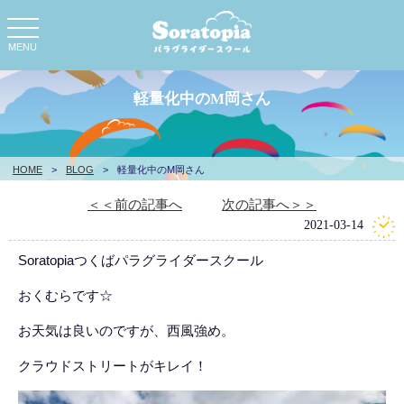
toggle
navigation
MENU
軽量化中のM岡さん
HOME
>
BLOG
>
軽量化中のM岡さん
＜＜前の記事へ
次の記事へ＞＞
2021-03-14
Soratopiaつくばパラグライダースクール
おくむらです☆
お天気は良いのですが、西風強め。
クラウドストリートがキレイ！