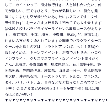
して、カイトやって、海外旅行好き、人と触れ合いたい、仲
間が欲しい、空ではひとり、それが気持ちいい、新たな趣
味！なによりも空が飛びたいあなたにおススメです！女性、
男性問わず、お一人さま入校多数！初めてでも大丈夫！まず
は体験入校！パラグライダーライセンス取得コースがありま
す。 東京都内、千葉、埼玉、神奈川、茨城など、関東にお
住まいの方が多く通われています☆関東でパラグライダース
クールをお探しの方は『ソラトピアつくば』へ！！ BBQや
流しそうめん、キャンプイベント、浴衣でお月見会、ハロウ
ィンフライト、クリスマスフライトなど イベント盛りだく
さん♪ 北海道、長野県白馬、鳥取県砂丘、石川県獅子吼、静
岡県朝霧、静岡県伊豆、愛知県、山形県十分一、鹿児島県奄
美大島、沖縄県石垣、オーストラリア、トルコ、フランス、
タイ、バリ、ベトナム、台湾などなど様々なところでフライ
ト中！ 会員さま限定の特別セミナーも多数開催！知れば知
るほど奥が深い！
▼▽▼▽▼▽▼▽▼▽▼▽▼▽▼▽▼▽▼▽▼▽▼▽▼▽▼▽