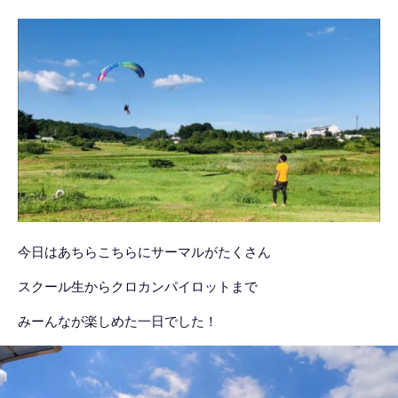
今日はあちらこちらにサーマルがたくさん
スクール生からクロカンパイロットまで
みーんなが楽しめた一日でした！
動
画
プ