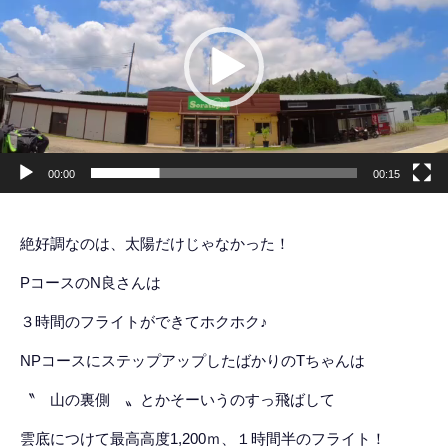
レ
ー
ヤ
ー
00:00
00:15
絶好調なのは、太陽だけじゃなかった！
PコースのN良さんは
３時間のフライトができてホクホク♪
NPコースにステップアップしたばかりのTちゃんは
〝 山の裏側 〟とかそーいうのすっ飛ばして
雲底につけて最高高度1,200ｍ、１時間半のフライト！