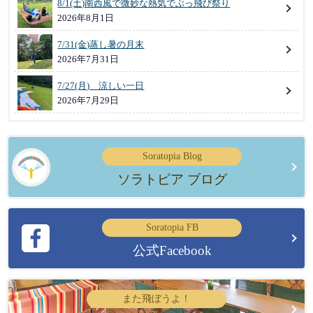
8/1(土)南西風で微妙な熱気でぶっ飛び祭り
2026年8月1日
7/31(金)蒸し暑の月末
2026年7月31日
7/27(月) 涼しい一日
2026年7月29日
Soratopia Blog
ソラトピア ブログ
Soratopia FB
公式Facebook
また飛ぼうよ！