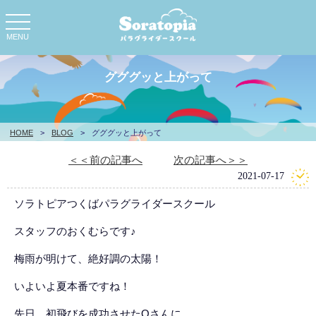
toggle
navigation
MENU
グググッと上がって
HOME
>
BLOG
>
グググッと上がって
＜＜前の記事へ
次の記事へ＞＞
2021-07-17
ソラトピアつくばパラグライダースクール
スタッフのおくむらです♪
梅雨が明けて、絶好調の太陽！
いよいよ夏本番ですね！
先日、初飛びを成功させたOさんに