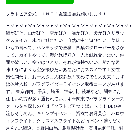
ソラトピア公式ＬＩＮＥ！友達追加お願いします！
▼▽▼▽▼▽▼▽▼▽▼▽▼▽▼▽▼▽▼▽▼▽▼▽▼▽▼▽
海が好き、山が好き、空が好き、猫が好き、犬が好きリラッ
クスタイム、木々に触れたい、自然の中で遊びたい、美味し
いもの食べて、ハンモックで昼寝、四葉のクローバーをさが
して、カイトやって、海外旅行好き、人と触れ合いたい、仲
間が欲しい、空ではひとり、それが気持ちいい、新たな趣
味！なによりも空が飛びたいあなたにおススメです！女性、
男性問わず、お一人さま入校多数！初めてでも大丈夫！まず
は体験入校！パラグライダーライセンス取得コースがありま
す。 東京都内、千葉、埼玉、神奈川、茨城など、関東にお
住まいの方が多く通われています☆関東でパラグライダース
クールをお探しの方は『ソラトピアつくば』へ！！ BBQや
流しそうめん、キャンプイベント、浴衣でお月見会、ハロウ
ィンフライト、クリスマスフライトなど イベント盛りだく
さん♪ 北海道、長野県白馬、鳥取県砂丘、石川県獅子吼、静