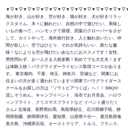
▼▽▼▽▼▽▼▽▼▽▼▽▼▽▼▽▼▽▼▽▼▽▼▽▼▽▼▽
海が好き、山が好き、空が好き、猫が好き、犬が好きリラッ
クスタイム、木々に触れたい、自然の中で遊びたい、美味し
いもの食べて、ハンモックで昼寝、四葉のクローバーをさが
して、カイトやって、海外旅行好き、人と触れ合いたい、仲
間が欲しい、空ではひとり、それが気持ちいい、新たな趣
味！なによりも空が飛びたいあなたにおススメです！女性、
男性問わず、お一人さま入校多数！初めてでも大丈夫！まず
は体験入校！パラグライダーライセンス取得コースがありま
す。 東京都内、千葉、埼玉、神奈川、茨城など、関東にお
住まいの方が多く通われています☆関東でパラグライダース
クールをお探しの方は『ソラトピアつくば』へ！！ BBQや
流しそうめん、キャンプイベント、浴衣でお月見会、ハロウ
ィンフライト、クリスマスフライトなど イベント盛りだく
さん♪ 北海道、長野県白馬、鳥取県砂丘、石川県獅子吼、静
岡県朝霧、静岡県伊豆、愛知県、山形県十分一、鹿児島県奄
美大島、沖縄県石垣、オーストラリア、トルコ、フランス、