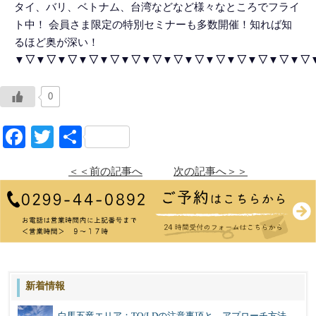
タイ、バリ、ベトナム、台湾などなど様々なところでフライ
ト中！ 会員さま限定の特別セミナーも多数開催！知れば知
るほど奥が深い！
▼▽▼▽▼▽▼▽▼▽▼▽▼▽▼▽▼▽▼▽▼▽▼▽▼▽▼▽
0
Facebook
Twitter
共
有
＜＜前の記事へ
次の記事へ＞＞
新着情報
白馬五竜エリア：TO/LDの注意事項と、アプローチ方法