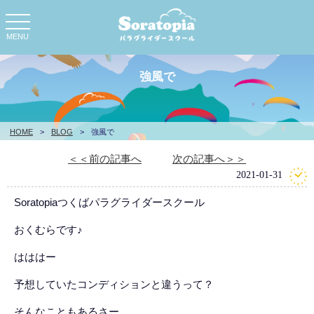
toggle
navigation
MENU
強風で
HOME
>
BLOG
>
強風で
＜＜前の記事へ
次の記事へ＞＞
2021-01-31
Soratopiaつくばパラグライダースクール
おくむらです♪
はははー
予想していたコンディションと違うって？
そんなこともあるさー