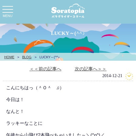
toggle
navigation
MENU
LUCKY～(^^♪
HOME
>
BLOG
>
LUCKY～(^^♪
＜＜前の記事へ
次の記事へ＞＞
2014-12-21
こんにちはっ（＾Ｏ＾ ♫）
今日は！
なんと！
ラッキーなことに
午後から山飛び2本飛べちゃいました～＼(^o^)／