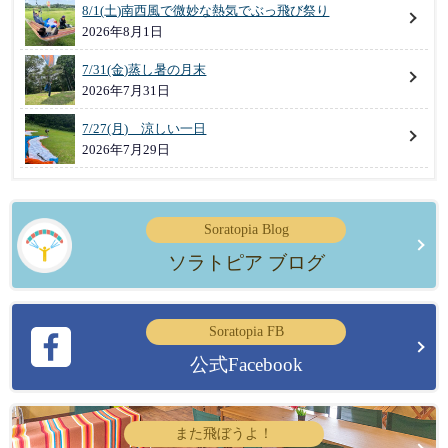
8/1(土)南西風で微妙な熱気でぶっ飛び祭り
2026年8月1日
7/31(金)蒸し暑の月末
2026年7月31日
7/27(月) 涼しい一日
2026年7月29日
Soratopia Blog
ソラトピア ブログ
Soratopia FB
公式Facebook
また飛ぼうよ！