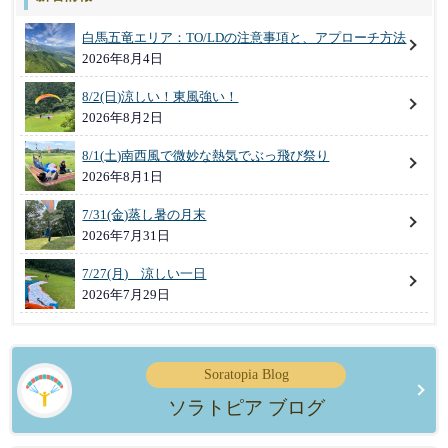
白馬五竜エリア：TO/LDの注意事項と、アプローチ方法
2026年8月4日
8/2(日)涼しい！東風強い！
2026年8月2日
8/1(土)南西風で微妙な熱気でぶっ飛び祭り
2026年8月1日
7/31(金)蒸し暑の月末
2026年7月31日
7/27(月) 涼しい一日
2026年7月29日
Soratopia Blog
ソラトピア ブログ