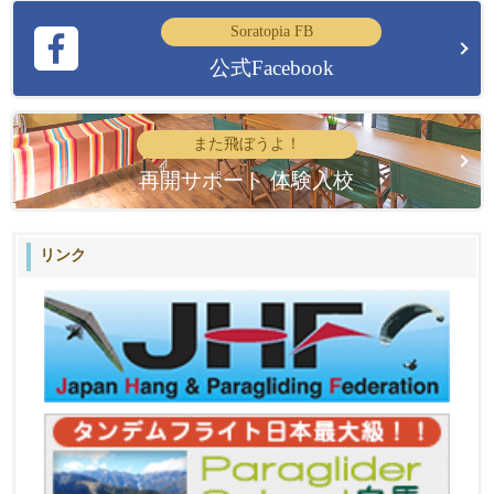
Soratopia FB
公式Facebook
また飛ぼうよ！
再開サポート 体験入校
リンク