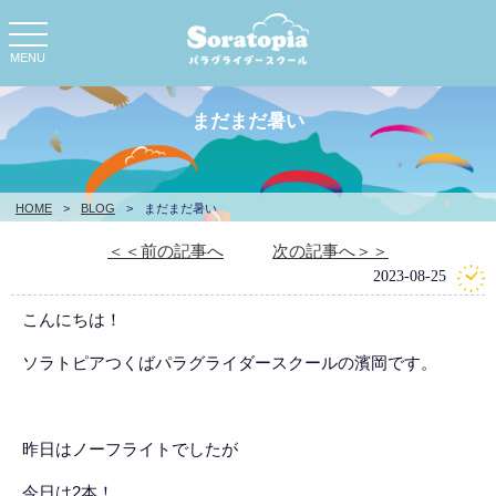
toggle
navigation
MENU
まだまだ暑い
HOME
>
BLOG
>
まだまだ暑い
＜＜前の記事へ
次の記事へ＞＞
2023-08-25
こんにちは！
ソラトピアつくばパラグライダースクールの濱岡です。
昨日はノーフライトでしたが
今日は2本！