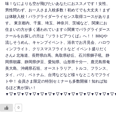
味！なによりも空が飛びたいあなたにおススメです！女性、
男性問わず、お一人さま入校多数！初めてでも大丈夫！まず
は体験入校！パラグライダーライセンス取得コースがありま
す。 東京都内、千葉、埼玉、神奈川、茨城など、関東にお
住まいの方が多く通われています☆関東でパラグライダース
クールをお探しの方は『ソラトピアつくば』へ！！ BBQや
流しそうめん、キャンプイベント、浴衣でお月見会、ハロウ
ィンフライト、クリスマスフライトなど イベント盛りだく
さん♪ 北海道、長野県白馬、鳥取県砂丘、石川県獅子吼、静
岡県朝霧、静岡県伊豆、愛知県、山形県十分一、鹿児島県奄
美大島、沖縄県石垣、オーストラリア、トルコ、フランス、
タイ、バリ、ベトナム、台湾などなど様々なところでフライ
ト中！ 会員さま限定の特別セミナーも多数開催！知れば知
るほど奥が深い！
▼▽▼▽▼▽▼▽▼▽▼▽▼▽▼▽▼▽▼▽▼▽▼▽▼▽▼▽
0