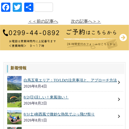
Facebook
Twitter
共
有
＜＜前の記事へ
次の記事へ＞＞
新着情報
白馬五竜エリア：TO/LDの注意事項と、アプローチ方法
2026年8月4日
8/2(日)涼しい！東風強い！
2026年8月2日
8/1(土)南西風で微妙な熱気でぶっ飛び祭り
2026年8月1日