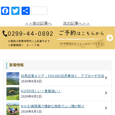
Facebook
Twitter
共
有
＜＜前の記事へ
次の記事へ＞＞
新着情報
白馬五竜エリア：TO/LDの注意事項と、アプローチ方法
2026年8月4日
8/2(日)涼しい！東風強い！
2026年8月2日
8/1(土)南西風で微妙な熱気でぶっ飛び祭り
2026年8月1日