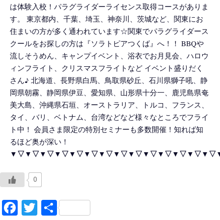
は体験入校！パラグライダーライセンス取得コースがありま
す。 東京都内、千葉、埼玉、神奈川、茨城など、関東にお
住まいの方が多く通われています☆関東でパラグライダース
クールをお探しの方は『ソラトピアつくば』へ！！ BBQや
流しそうめん、キャンプイベント、浴衣でお月見会、ハロウ
ィンフライト、クリスマスフライトなど イベント盛りだく
さん♪ 北海道、長野県白馬、鳥取県砂丘、石川県獅子吼、静
岡県朝霧、静岡県伊豆、愛知県、山形県十分一、鹿児島県奄
美大島、沖縄県石垣、オーストラリア、トルコ、フランス、
タイ、バリ、ベトナム、台湾などなど様々なところでフライ
ト中！ 会員さま限定の特別セミナーも多数開催！知れば知
るほど奥が深い！
▼▽▼▽▼▽▼▽▼▽▼▽▼▽▼▽▼▽▼▽▼▽▼▽▼▽▼▽
0
Facebook
Twitter
共