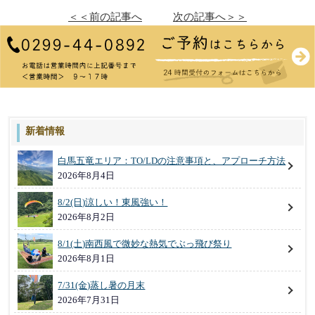
有
＜＜前の記事へ
次の記事へ＞＞
新着情報
白馬五竜エリア：TO/LDの注意事項と、アプローチ方法
2026年8月4日
8/2(日)涼しい！東風強い！
2026年8月2日
8/1(土)南西風で微妙な熱気でぶっ飛び祭り
2026年8月1日
7/31(金)蒸し暑の月末
2026年7月31日