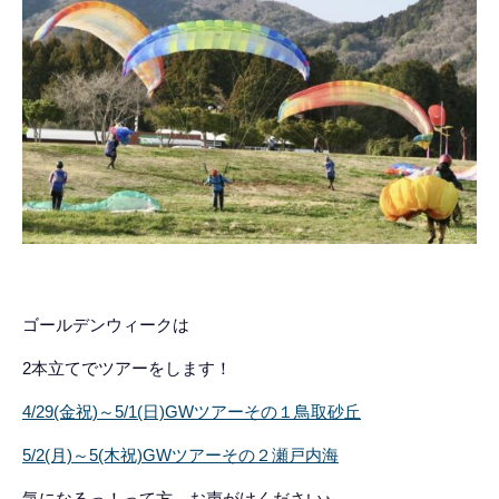
ゴールデンウィークは
2本立てでツアーをします！
4/29(金祝)～5/1(日)GWツアーその１鳥取砂丘
5/2(月)～5(木祝)GWツアーその２瀬戸内海
気になるっ！って方、お声がけください♪