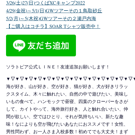
3/26(土)27(日)つくばXCキャンプ2022
4/29(金祝)～5/1(日)GWツアーその１鳥取砂丘
5/2(月)～5(木祝)GWツアーその２瀬戸内海
【ご購入はコチラ】SOAR Tシャツ販売中！
ソラトピア公式ＬＩＮＥ！友達追加お願いします！
▼▽▼▽▼▽▼▽▼▽▼▽▼▽▼▽▼▽▼▽▼▽▼▽▼▽▼▽
海が好き、山が好き、空が好き、猫が好き、犬が好きリラッ
クスタイム、木々に触れたい、自然の中で遊びたい、美味し
いもの食べて、ハンモックで昼寝、四葉のクローバーをさが
して、カイトやって、海外旅行好き、人と触れ合いたい、仲
間が欲しい、空ではひとり、それが気持ちいい、新たな趣
味！なによりも空が飛びたいあなたにおススメです！女性、
男性問わず、お一人さま入校多数！初めてでも大丈夫！まず