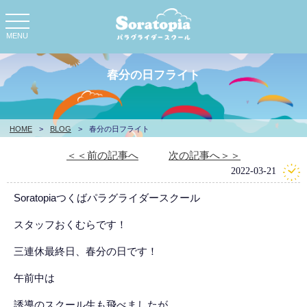
toggle
navigation
MENU
春分の日フライト
HOME
>
BLOG
>
春分の日フライト
＜＜前の記事へ
次の記事へ＞＞
2022-03-21
Soratopiaつくばパラグライダースクール
スタッフおくむらです！
三連休最終日、春分の日です！
午前中は
誘導のスクール生も飛べましたが