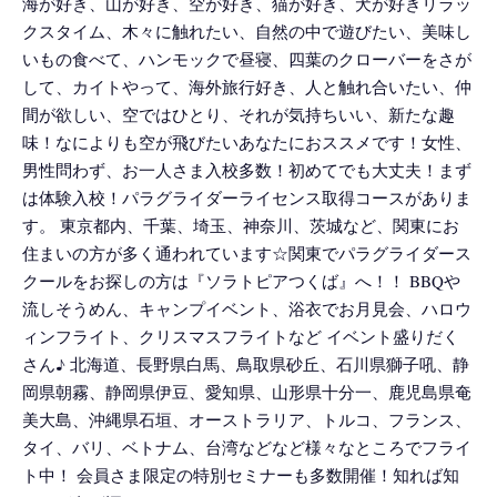
海が好き、山が好き、空が好き、猫が好き、犬が好きリラッ
クスタイム、木々に触れたい、自然の中で遊びたい、美味し
いもの食べて、ハンモックで昼寝、四葉のクローバーをさが
して、カイトやって、海外旅行好き、人と触れ合いたい、仲
間が欲しい、空ではひとり、それが気持ちいい、新たな趣
味！なによりも空が飛びたいあなたにおススメです！女性、
男性問わず、お一人さま入校多数！初めてでも大丈夫！まず
は体験入校！パラグライダーライセンス取得コースがありま
す。 東京都内、千葉、埼玉、神奈川、茨城など、関東にお
住まいの方が多く通われています☆関東でパラグライダース
クールをお探しの方は『ソラトピアつくば』へ！！ BBQや
流しそうめん、キャンプイベント、浴衣でお月見会、ハロウ
ィンフライト、クリスマスフライトなど イベント盛りだく
さん♪ 北海道、長野県白馬、鳥取県砂丘、石川県獅子吼、静
岡県朝霧、静岡県伊豆、愛知県、山形県十分一、鹿児島県奄
美大島、沖縄県石垣、オーストラリア、トルコ、フランス、
タイ、バリ、ベトナム、台湾などなど様々なところでフライ
ト中！ 会員さま限定の特別セミナーも多数開催！知れば知