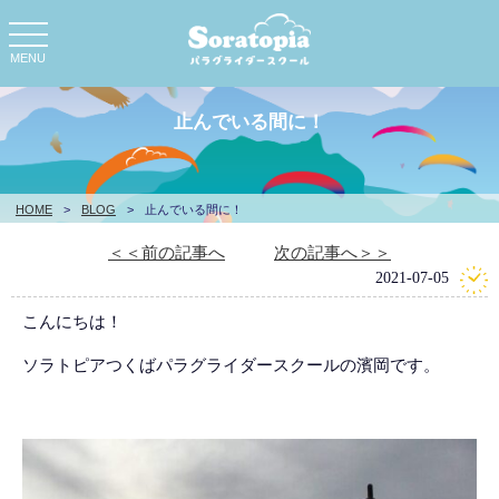
toggle
navigation
MENU
止んでいる間に！
HOME
>
BLOG
>
止んでいる間に！
＜＜前の記事へ
次の記事へ＞＞
2021-07-05
こんにちは！
ソラトピアつくばパラグライダースクールの濱岡です。