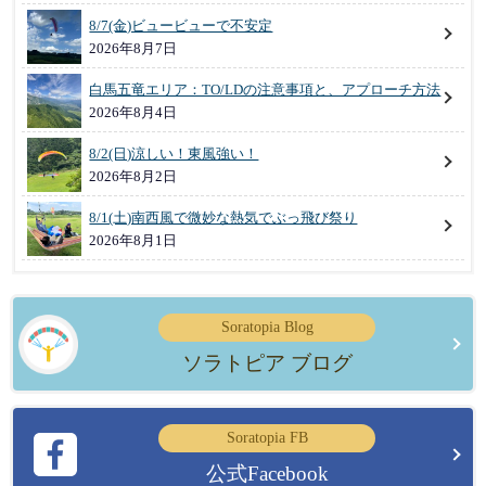
8/7(金)ビュービューで不安定
2026年8月7日
白馬五竜エリア：TO/LDの注意事項と、アプローチ方法
2026年8月4日
8/2(日)涼しい！東風強い！
2026年8月2日
8/1(土)南西風で微妙な熱気でぶっ飛び祭り
2026年8月1日
Soratopia Blog
ソラトピア ブログ
Soratopia FB
公式Facebook