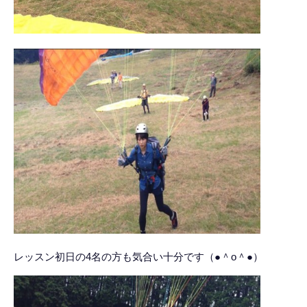
レッスン初日の4名の方も気合い十分です（●＾o＾●）