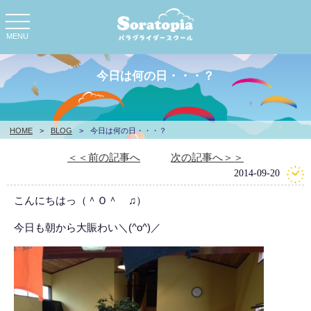
toggle
navigation
MENU
今日は何の日・・・？
HOME
>
BLOG
>
今日は何の日・・・？
＜＜前の記事へ
次の記事へ＞＞
2014-09-20
こんにちはっ（＾Ｏ＾ ♫）
今日も朝から大賑わい＼(^o^)／