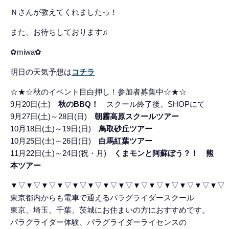
Ｎさんが教えてくれましたっ！
また、お待ちしております♫
✿miwa✿
明日の天気予想は
コチラ
☆★☆秋のイベント目白押し！参加者募集中☆★☆
9月20日(土)
秋のBBQ！
スクール終了後、SHOPにて
9月27日(土)～28日(日)
朝霧高原スクールツアー
10月18日(土)～19日(日)
鳥取砂丘ツアー
10月25日(土)～26日(日)
白馬紅葉ツアー
11月22日(土)～24日(祝・月)
くまモンと阿蘇ぼう？！ 熊
本ツアー
▼▽▼▽▼▽▼▽▼▽▼▽▼▽▼▽▼▽▼▽▼▽▼▽▼▽▼▽
東京都内からも電車で通えるパラグライダースクール
東京、埼玉、千葉、茨城にお住まいの方におすすめです。
パラグライダー体験、パラグライダーライセンスの