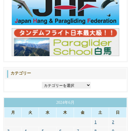
カテゴリー
カ
テ
ゴ
リ
2024年6月
ー
月
火
水
木
金
土
日
1
2