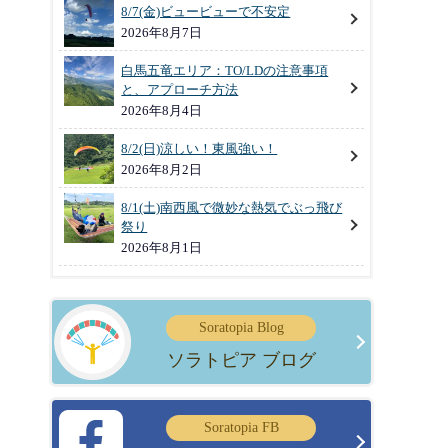
8/7(金)ビュービューで不安定
2026年8月7日
白馬五竜エリア：TO/LDの注意事項
と、アプローチ方法
2026年8月4日
8/2(日)涼しい！東風強い！
2026年8月2日
8/1(土)南西風で微妙な熱気でぶっ飛び
祭り
2026年8月1日
Soratopia Blog
ソラトピア ブログ
Soratopia FB