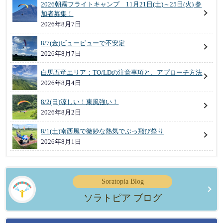
2026朝霧フライトキャンプ 11月21日(土)～25日(火) 参
加者募集！
2026年8月7日
8/7(金)ビュービューで不安定
2026年8月7日
白馬五竜エリア：TO/LDの注意事項と、アプローチ方法
2026年8月4日
8/2(日)涼しい！東風強い！
2026年8月2日
8/1(土)南西風で微妙な熱気でぶっ飛び祭り
2026年8月1日
Soratopia Blog
ソラトピア ブログ