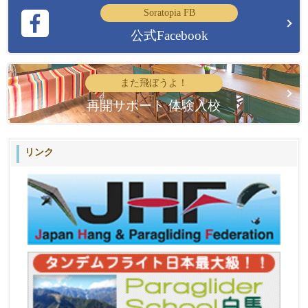
Soratopia FB
公式Facebook
また飛ぼうよ！
再開サポート 体験入校
リンク