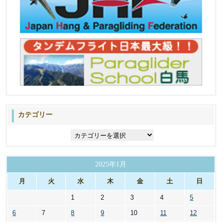
カテゴリー
カ
テ
ゴ
リ
2025年1月
ー
月
火
水
木
金
土
日
1
2
3
4
5
6
7
8
9
10
11
12