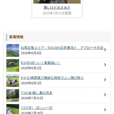
寒いけどホクホク
2025年1月11日更新
新着情報
白馬五竜エリア：TO/LDの注意事項と、アプローチ方法
2026年8月4日
8/2(日)涼しい！東風強い！
2026年8月2日
8/1(土)南西風で微妙な熱気でぶっ飛び祭り
2026年8月1日
7/31(金)蒸し暑の月末
2026年7月31日
7/27(月) 涼しい一日
2026年7月29日