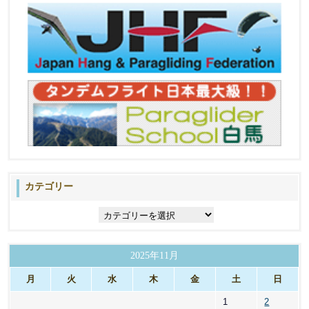
カテゴリー
カ
テ
ゴ
リ
2025年11月
ー
月
火
水
木
金
土
日
1
2