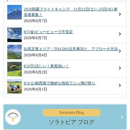
2026朝霧フライトキャンプ 11月21日(土)～25日(火) 参
加者募集！
2026年8月7日
8/7(金)ビュービューで不安定
2026年8月7日
白馬五竜エリア：TO/LDの注意事項と、アプローチ方法
2026年8月4日
8/2(日)涼しい！東風強い！
2026年8月2日
8/1(土)南西風で微妙な熱気でぶっ飛び祭り
2026年8月1日
Soratopia Blog
ソラトピア ブログ