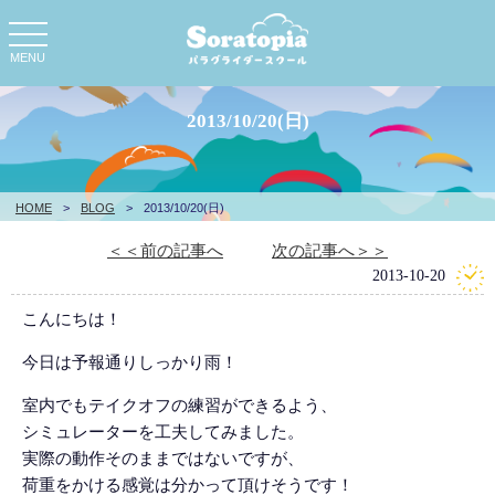
toggle
navigation
MENU
2013/10/20(日)
HOME
>
BLOG
>
2013/10/20(日)
＜＜前の記事へ
次の記事へ＞＞
2013-10-20
こんにちは！
今日は予報通りしっかり雨！
室内でもテイクオフの練習ができるよう、
シミュレーターを工夫してみました。
実際の動作そのままではないですが、
荷重をかける感覚は分かって頂けそうです！