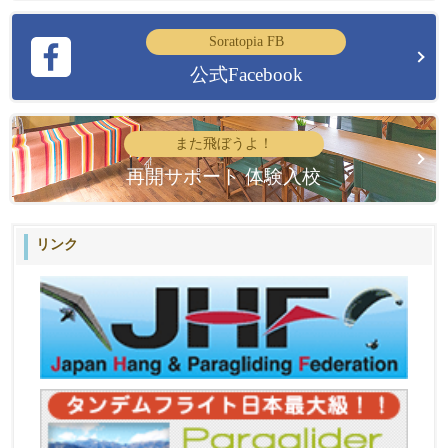
Soratopia FB
公式Facebook
また飛ぼうよ！
再開サポート 体験入校
リンク